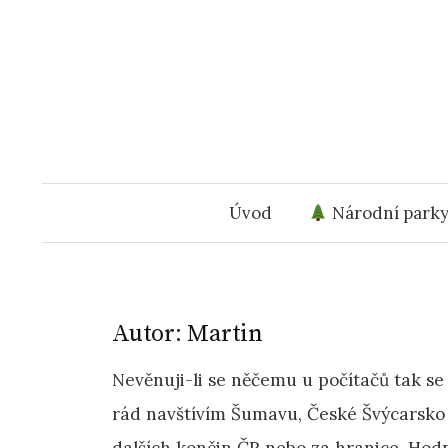
Přejít
k
obsahu
webu
Úvod
Národní park
Autor:
Martin
Nevěnuji-li se něčemu u počítačů tak se
rád navštívím Šumavu, České Švýcarsko 