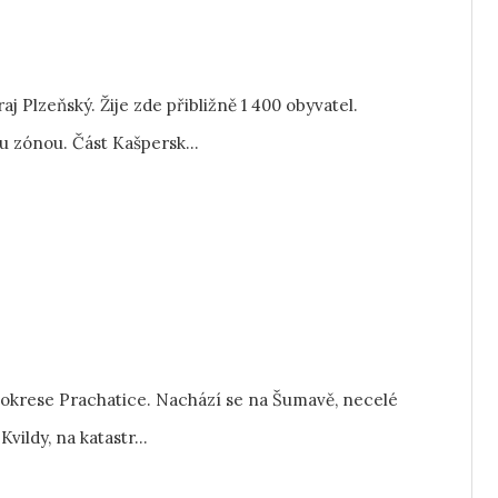
j Plzeňský. Žije zde přibližně 1 400 obyvatel.
 zónou. Část Kašpersk...
 v okrese Prachatice. Nachází se na Šumavě, necelé
ildy, na katastr...