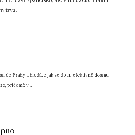
ně mě baví Španělsko, ale v hledáčku mám i
m trvá.
su do Prahy a hledáte jak se do ni efektivně dostat.
o, pričemž v ...
ipno