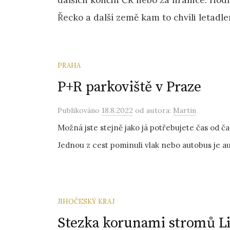
dalších končin ČR nebo za hranice. Hod
Řecko a další země kam to chvíli letadle
PRAHA
P+R parkoviště v Praze
Publikováno
18.8.2022
od autora:
Martin
Možná jste stejně jako já potřebujete čas od ča
Jednou z cest pominuli vlak nebo autobus je aut
JIHOČESKÝ KRAJ
Stezka korunami stromů L