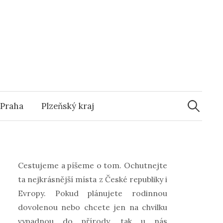
s
Vyhledáv
Praha
Plzeňský kraj
Cestujeme a píšeme o tom. Ochutnejte
ta nejkrásnější místa z České republiky i
Evropy. Pokud plánujete rodinnou
dovolenou nebo chcete jen na chvilku
vypadnou do přírody, tak u nás