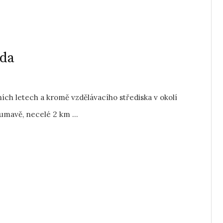
lda
ích letech a kromě vzdělávacího střediska v okolí
umavě, necelé 2 km ...