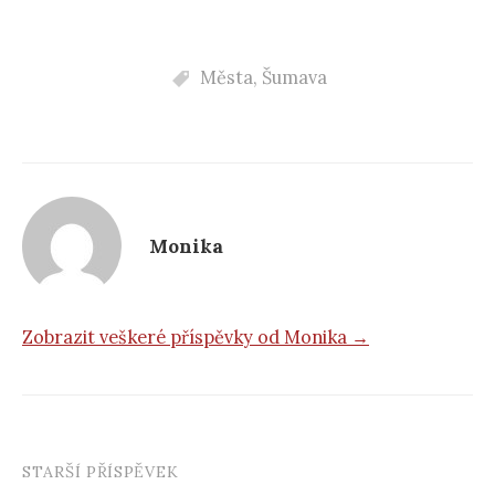
Města
,
Šumava
Monika
Zobrazit veškeré příspěvky od Monika →
STARŠÍ PŘÍSPĚVEK
Navigace