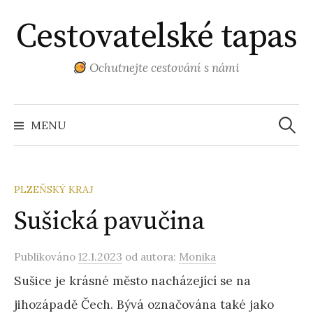
Přejít
Cestovatelské tapas
k
obsahu
webu
Ochutnejte cestování s námi
Vyhled
MENU
PLZEŇSKÝ KRAJ
Sušická pavučina
Publikováno
12.1.2023
od autora:
Monika
Sušice je krásné město nacházející se na
jihozápadě Čech. Bývá označována také jako