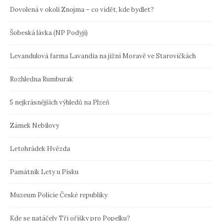
Dovolená v okolí Znojma – co vidět, kde bydlet?
Šobeská lávka (NP Podyjí)
Levandulová farma Lavandia na jižní Moravě ve Starovičkách
Rozhledna Rumburak
5 nejkrásnějších výhledů na Plzeň
Zámek Nebílovy
Letohrádek Hvězda
Památník Lety u Písku
Muzeum Policie České republiky
Kde se natáčely Tři oříšky pro Popelku?