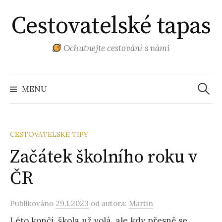
Přejít
Cestovatelské tapas
k
obsahu
webu
Ochutnejte cestování s námi
Vyhled
MENU
CESTOVATELSKÉ TIPY
Začátek školního roku v
ČR
Publikováno
29.1.2023
od autora:
Martin
Léto končí, škola už volá, ale kdy přesně se