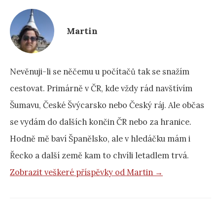
Martin
Nevěnuji-li se něčemu u počítačů tak se snažím
cestovat. Primárně v ČR, kde vždy rád navštívím
Šumavu, České Švýcarsko nebo Český ráj. Ale občas
se vydám do dalších končin ČR nebo za hranice.
Hodně mě baví Španělsko, ale v hledáčku mám i
Řecko a další země kam to chvíli letadlem trvá.
Zobrazit veškeré příspěvky od Martin →