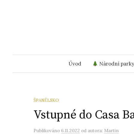
Přejít
k
obsahu
webu
Úvod
Národní park
ŠPANĚLSKO
Vstupné do Casa Ba
Publikováno
6.11.2022
od autora:
Martin