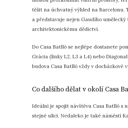
mohou prozkoumat vnitřní prostory, te
těšit na úchvatný výhled na Barcelonu. 
a představuje nejen Gaudího umělecký ta
architektonickému dědictví.
Do Casa Batlló se nejlépe dostanete pom
Gràcia (linky L2, L3 a L4) nebo Diagonal 
budova Casa Batlló vždy v docházkové v
Co dalšího dělat v okolí Casa Ba
Ideální je spojit návštěvu Casa Batlló s
stejné ulici. Nedaleko je také náměstí 