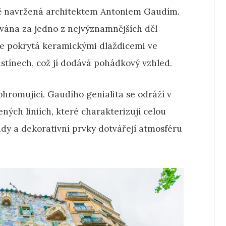
oně navržená architektem Antoniem Gaudím.
ována za jedno z nejvýznamnějších děl
 je pokrytá keramickými dlaždicemi ve
stínech, což jí dodává pohádkový vzhled.
 ohromující. Gaudího genialita se odráží v
ných liniích, které charakterizují celou
dy a dekorativní prvky dotvářejí atmosféru