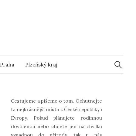
s
Vyhledáv
Praha
Plzeňský kraj
Cestujeme a píšeme o tom. Ochutnejte
ta nejkrásnější místa z České republiky i
Evropy. Pokud plánujete rodinnou
dovolenou nebo chcete jen na chvilku
vypadnou do přírody, tak u nás