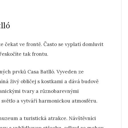
lló
 čekat ve frontě. Často se vyplatí domluvit
Přeskočíte tak frontu.
vných prvků Casa Batlló. Vyveden ze
íná živý obličej s kostkami a dává budově
anickými tvary a různobarevnými
 světlo a vytváří harmonickou atmosféru.
muzeum a turistická atrakce. Návštěvníci