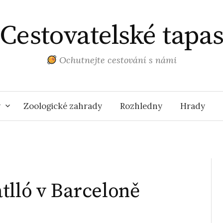
Cestovatelské tapa
Ochutnejte cestování s námi
y
Zoologické zahrady
Rozhledny
Hrady
tlló v Barceloně