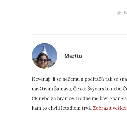
B
Martin
Nevěnuji-li se něčemu u počítačů tak se sn
navštívím Šumavu, České Švýcarsko nebo Če
ČR nebo za hranice. Hodně mě baví Španěls
kam to chvíli letadlem trvá.
Zobrazit veške