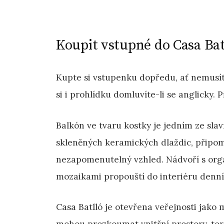
Koupit vstupné do Casa Bat
Kupte si vstupenku dopředu, ať nemusíte
si i prohlídku domluvíte-li se anglicky. 
Balkón ve tvaru kostky je jedním ze sla
skleněných keramických dlaždic, připom
nezapomenutelný vzhled. Nádvoří s org
mozaikami propouští do interiéru denní
Casa Batlló je otevřena veřejnosti jako 