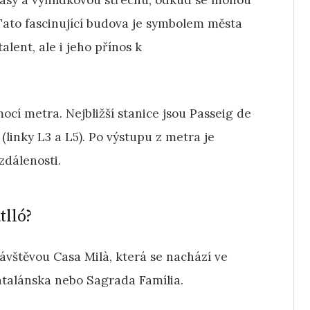
rasy a vyhlídkovou střechu, odkud se mohou
Tato fascinující budova je symbolem města
lent, ale i jeho přínos k
ocí metra. Nejbližší stanice jsou Passeig de
(linky L3 a L5). Po výstupu z metra je
zdálenosti.
tlló?
 návštěvou Casa Milà, která se nachází ve
Katalánska nebo Sagrada Família.