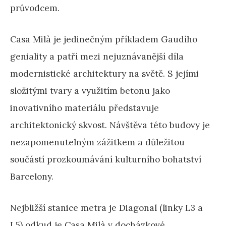
průvodcem.
Casa Milà je jedinečným příkladem Gaudího
geniality a patří mezi nejuznávanější díla
modernistické architektury na světě. S jejími
složitými tvary a využitím betonu jako
inovativního materiálu představuje
architektonický skvost. Návštěva této budovy je
nezapomenutelným zážitkem a důležitou
součástí prozkoumávání kulturního bohatství
Barcelony.
Nejbližší stanice metra je Diagonal (linky L3 a
L5) odkud je Casa Milà v docházkové