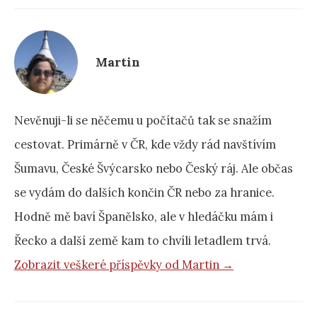
Martin
Nevěnuji-li se něčemu u počítačů tak se snažím
cestovat. Primárně v ČR, kde vždy rád navštívím
Šumavu, České Švýcarsko nebo Český ráj. Ale občas
se vydám do dalších končin ČR nebo za hranice.
Hodně mě baví Španělsko, ale v hledáčku mám i
Řecko a další země kam to chvíli letadlem trvá.
Zobrazit veškeré příspěvky od Martin →