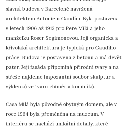
slavná budova v Barceloně navržená
architektem Antoniem Gaudím. Byla postavena
v letech 1906 až 1912 pro Pere Milà a jeho
manželku Roser Segimonovou. Její organická a
křivolaká architektura je typická pro Gaudího
práce. Budova je postavena z betonu a má devět
pater. Její fasáda připomíná přírodní tvary a na
střeše najdeme impozantní soubor skulptur a
výklenků ve tvaru chimér a kominíků.
Casa Milà byla původně obytným domem, ale v
roce 1964 byla přeměněna na muzeum. V
interiéru se nachází unikátní detaily, které