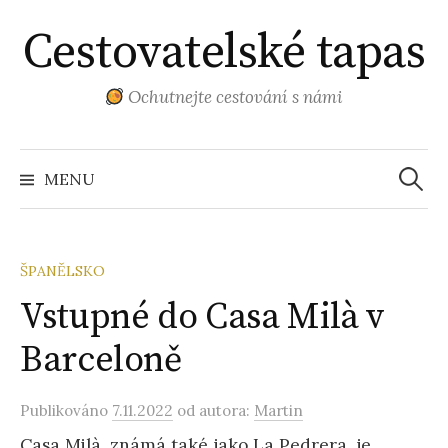
Přejít
Cestovatelské tapas
k
obsahu
webu
Ochutnejte cestování s námi
Vyhled
MENU
ŠPANĚLSKO
Vstupné do Casa Milà v
Barceloně
Publikováno
7.11.2022
od autora:
Martin
Casa Milà, známá také jako La Pedrera, je