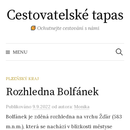
Přejít
Cestovatelské tapas
k
obsahu
webu
Ochutnejte cestování s námi
Vyhled
MENU
PLZEŇSKÝ KRAJ
Rozhledna Bolfánek
Publikováno
9.9.2022
od autora:
Monika
Bolfánek je zděná rozhledna na vrchu Žďár (583
m.n.m.), která se nachází v blízkosti městyse