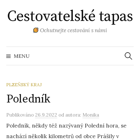
Přejít
Cestovatelské tapas
k
obsahu
webu
Ochutnejte cestování s námi
Vyhled
MENU
PLZEŇSKÝ KRAJ
Poledník
Publikováno
26.9.2022
od autora:
Monika
Poledník, někdy též nazývaný Polední hora, se
nachází několik kilometrů od obce Prášily v