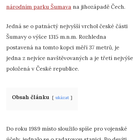
národním parku Šumava
na jihozápadě Čech.
Jedná se o patnáctý nejvyšší vrchol české části
Šumavy o výšce 1315 m.n.m. Rozhledna
postavená na tomto kopci měří 37 metrů, je
jedna z nejvíce navštěvovaných a je třetí nejvýše
položená v České republice.
Obsah článku
ukázat
Do roku 1989 místo sloužilo spíše pro vojenské
účely, jednalo se o radarovou stanici. Po devíti