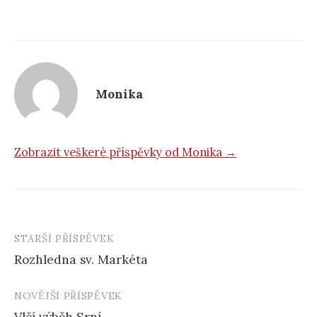
Monika
Zobrazit veškeré příspěvky od Monika →
STARŠÍ PŘÍSPĚVEK
Navigace
Rozhledna sv. Markéta
příspěvku
NOVĚJŠÍ PŘÍSPĚVEK