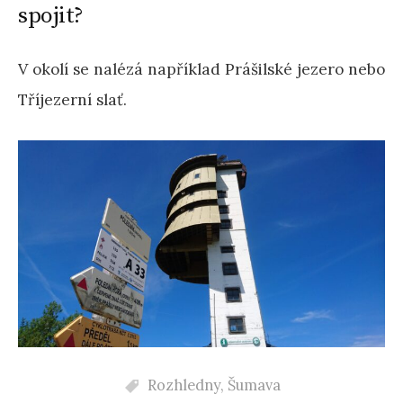
spojit?
V okolí se nalézá například Prášilské jezero nebo
Tříjezerní slať.
Rozhledny
,
Šumava