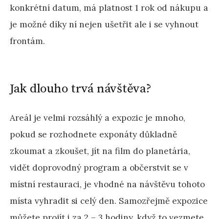
konkrétní datum, má platnost 1 rok od nákupu a
je možné díky ní nejen ušetřit ale i se vyhnout
frontám.
Jak dlouho trvá návštěva?
Areál je velmi rozsáhlý a expozic je mnoho,
pokud se rozhodnete exponáty důkladně
zkoumat a zkoušet, jít na film do planetária,
vidět doprovodný program a občerstvit se v
místní restauraci, je vhodné na návštěvu tohoto
místa vyhradit si celý den. Samozřejmě expozice
můžete projít i za 2 – 3 hodiny, když to vezmete