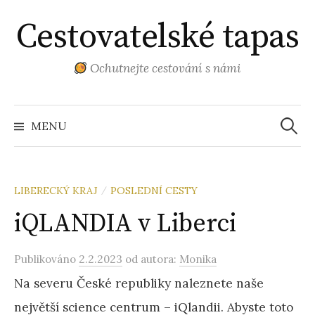
Přejít
Cestovatelské tapas
k
obsahu
webu
Ochutnejte cestování s námi
Vyhled
MENU
/
LIBERECKÝ KRAJ
POSLEDNÍ CESTY
iQLANDIA v Liberci
Publikováno
2.2.2023
od autora:
Monika
Na severu České republiky naleznete naše
největší science centrum – iQlandii. Abyste toto