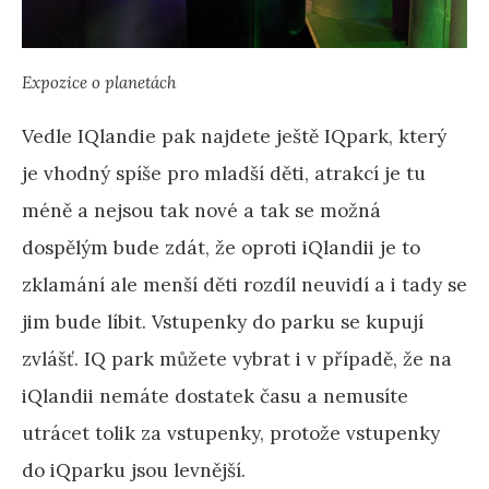
Expozice o planetách
Vedle IQlandie pak najdete ještě IQpark, který
je vhodný spíše pro mladší děti, atrakcí je tu
méně a nejsou tak nové a tak se možná
dospělým bude zdát, že oproti iQlandii je to
zklamání ale menší děti rozdíl neuvidí a i tady se
jim bude líbit. Vstupenky do parku se kupují
zvlášť. IQ park můžete vybrat i v případě, že na
iQlandii nemáte dostatek času a nemusíte
utrácet tolik za vstupenky, protože vstupenky
do iQparku jsou levnější.