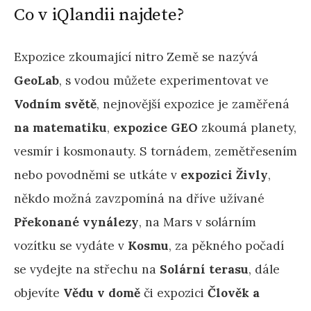
Co v iQlandii najdete?
Expozice zkoumající nitro Země se nazývá
GeoLab
, s vodou můžete experimentovat ve
Vodním světě
, nejnovější expozice je zaměřená
na matematiku
,
expozice GEO
zkoumá planety,
vesmír i kosmonauty. S tornádem, zemětřesením
nebo povodněmi se utkáte v
expozici Živly
,
někdo možná zavzpomíná na dříve užívané
Překonané vynálezy
, na Mars v solárním
vozítku se vydáte v
Kosmu
, za pěkného počadí
se vydejte na střechu na
Solární terasu
, dále
objevíte
Vědu v domě
či expozici
Člověk a