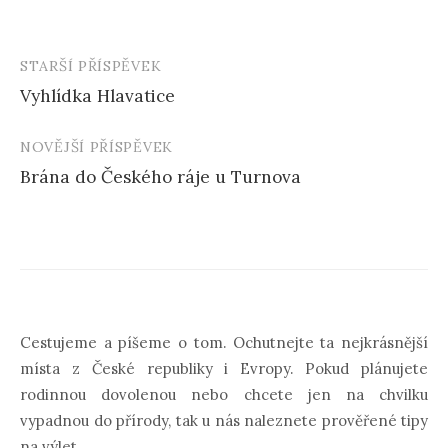
STARŠÍ PŘÍSPĚVEK
Navigace
Vyhlídka Hlavatice
příspěvku
NOVĚJŠÍ PŘÍSPĚVEK
Brána do Českého ráje u Turnova
Cestujeme a píšeme o tom. Ochutnejte ta nejkrásnější
místa z České republiky i Evropy. Pokud plánujete
rodinnou dovolenou nebo chcete jen na chvilku
vypadnou do přírody, tak u nás naleznete prověřené tipy
na výlet.