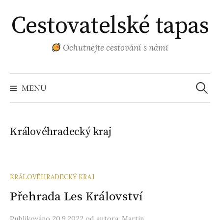
Přejít
Cestovatelské tapas
k
obsahu
webu
Ochutnejte cestování s námi
Vyhled
MENU
Královéhradecký kraj
KRÁLOVÉHRADECKÝ KRAJ
Přehrada Les Království
Publikováno
20.9.2022
od autora:
Martin