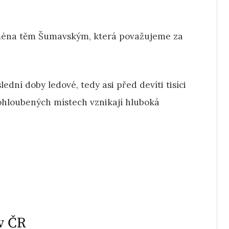
ména těm Šumavským, která považujeme za
dní doby ledové, tedy asi před devíti tisíci
rohloubených místech vznikají hluboká
v ČR