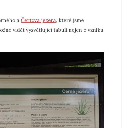
Černého a
Čertova jezera
, které jsme
možné vidět vysvětlující tabuli nejen o vzniku