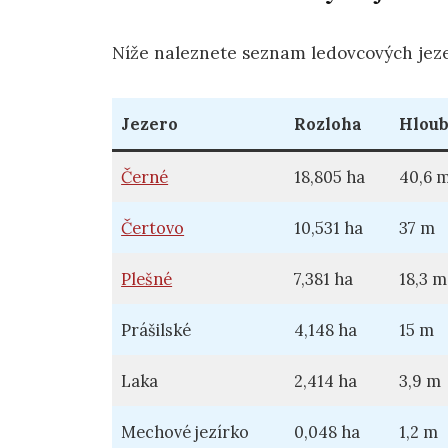
Níže naleznete seznam ledovcových jeze
Jezero
Rozloha
Hlou
Černé
18,805 ha
40,6 
Čertovo
10,531 ha
37 m
Plešné
7,381 ha
18,3 m
Prášilské
4,148 ha
15 m
Laka
2,414 ha
3,9 m
Mechové jezírko
0,048 ha
1,2 m