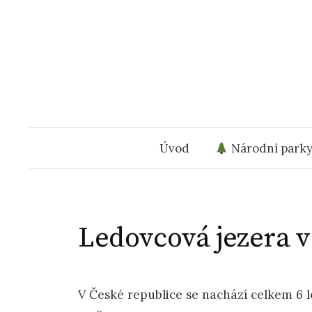
Přejít
k
obsahu
webu
Úvod
Národní park
Ledovcová jezera 
V České republice se nachází celkem 6 