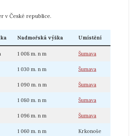
r v České republice.
bka
Nadmořská výška
Umístění
m
1 008 m. n m
Šumava
1 030 m. n m
Šumava
1 090 m. n m
Šumava
1 080 m. n m
Šumava
1 096 m. n m
Šumava
1 060 m. n m
Krkonoše