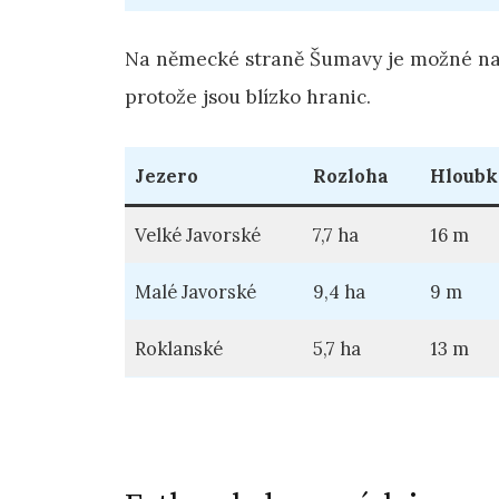
Na německé straně Šumavy je možné nara
protože jsou blízko hranic.
Jezero
Rozloha
Hloubk
Velké Javorské
7,7 ha
16 m
Malé Javorské
9,4 ha
9 m
Roklanské
5,7 ha
13 m