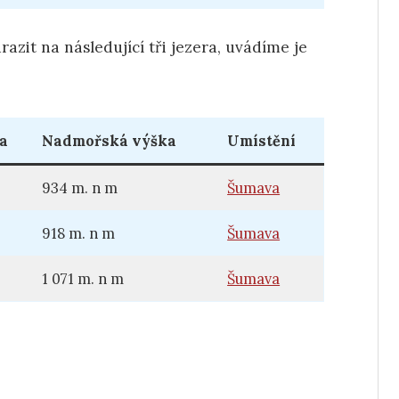
zit na následující tři jezera, uvádíme je
a
Nadmořská výška
Umístění
934 m. n m
Šumava
918 m. n m
Šumava
1 071 m. n m
Šumava