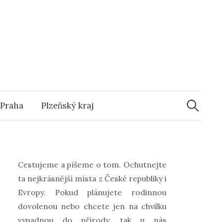
s
Vyhledáv
Praha
Plzeňský kraj
Cestujeme a píšeme o tom. Ochutnejte
ta nejkrásnější místa z České republiky i
Evropy. Pokud plánujete rodinnou
dovolenou nebo chcete jen na chvilku
vypadnou do přírody, tak u nás