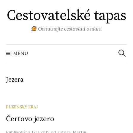
Přejít
Cestovatelské tapas
k
obsahu
webu
Ochutnejte cestování s námi
Vyhled
MENU
Jezera
PLZEŇSKÝ KRAJ
Čertovo jezero
Publikováno
17.11.2019
od autora:
Martin