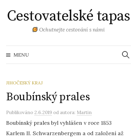
Přejít
Cestovatelské tapas
k
obsahu
webu
Ochutnejte cestování s námi
Vyhled
MENU
JIHOČESKÝ KRAJ
Boubínský prales
Publikováno
2.6.2019
od autora:
Martin
Boubínský prales byl vyhlášen v roce 1853
Karlem II. Schwarzenbergem a od založení až