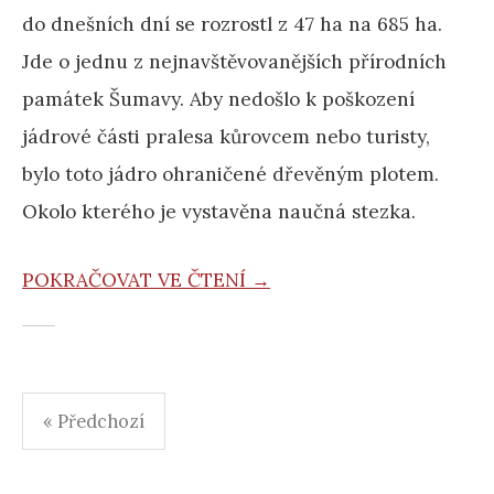
do dnešních dní se rozrostl z 47 ha na 685 ha.
Jde o jednu z nejnavštěvovanějších přírodních
památek Šumavy. Aby nedošlo k poškození
jádrové části pralesa kůrovcem nebo turisty,
bylo toto jádro ohraničené dřevěným plotem.
Okolo kterého je vystavěna naučná stezka.
POKRAČOVAT VE ČTENÍ →
Navigace
« Předchozí
pro
příspěvky